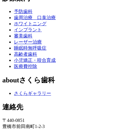
予防歯科
歯周治療 口臭治療
ホワイトニング
インプラント
審美歯科
レーザー治療
睡眠時無呼吸症
高齢者歯科
小児矯正・咬合育成
医療費控除
aboutさくら歯科
さくらギャラリー
連絡先
〒440-0851
豊橋市前田南町1-2-3