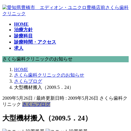
コ
ナ
ン
ビ
テ
ゲ
HOME
ン
ー
治療方針
ツ
シ
診療科目
へ
ョ
診療時間・アクセス
ス
ン
求人
キ
に
ッ
移
さくら歯科クリニックのお知らせ
プ
動
HOME
さくら歯科クリニックのお知らせ
さくらブログ
大型機材搬入（2009.5．24）
2009年5月26日
/ 最終更新日時 :
2009年5月26日
さくら歯科ク
リニック
さくらブログ
大型機材搬入（2009.5．24）