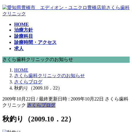
コ
ナ
ン
ビ
テ
ゲ
HOME
ン
ー
治療方針
ツ
シ
診療科目
へ
ョ
診療時間・アクセス
ス
ン
求人
キ
に
ッ
移
さくら歯科クリニックのお知らせ
プ
動
HOME
さくら歯科クリニックのお知らせ
さくらブログ
秋釣り（2009.10．22）
2009年10月22日
/ 最終更新日時 :
2009年10月22日
さくら歯科
クリニック
さくらブログ
秋釣り（2009.10．22）