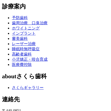
診療案内
予防歯科
歯周治療 口臭治療
ホワイトニング
インプラント
審美歯科
レーザー治療
睡眠時無呼吸症
高齢者歯科
小児矯正・咬合育成
医療費控除
aboutさくら歯科
さくらギャラリー
連絡先
〒440-0851