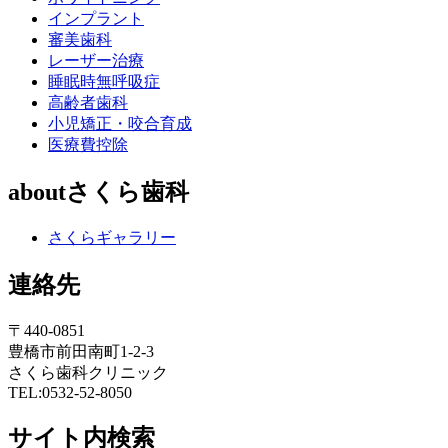
インプラント
審美歯科
レーザー治療
睡眠時無呼吸症
高齢者歯科
小児矯正・咬合育成
医療費控除
aboutさくら歯科
さくらギャラリー
連絡先
〒440-0851
豊橋市前田南町1-2-3
さくら歯科クリニック
TEL:0532-52-8050
サイト内検索