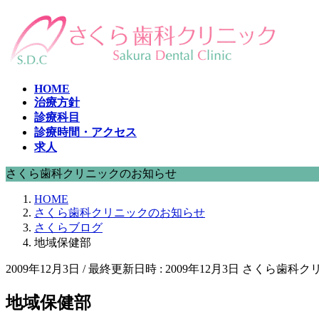
コ
ナ
ン
ビ
テ
ゲ
ン
ー
ツ
シ
HOME
へ
ョ
治療方針
ス
ン
診療科目
キ
に
診療時間・アクセス
ッ
移
求人
プ
動
さくら歯科クリニックのお知らせ
HOME
さくら歯科クリニックのお知らせ
さくらブログ
地域保健部
2009年12月3日
/ 最終更新日時 :
2009年12月3日
さくら歯科ク
地域保健部