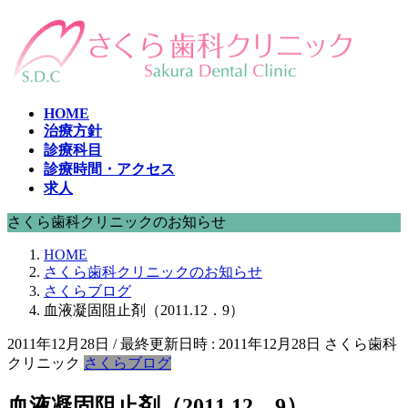
コ
ナ
ン
ビ
テ
ゲ
ン
ー
ツ
シ
HOME
へ
ョ
治療方針
ス
ン
診療科目
キ
に
診療時間・アクセス
ッ
移
求人
プ
動
さくら歯科クリニックのお知らせ
HOME
さくら歯科クリニックのお知らせ
さくらブログ
血液凝固阻止剤（2011.12．9）
2011年12月28日
/ 最終更新日時 :
2011年12月28日
さくら歯科
クリニック
さくらブログ
血液凝固阻止剤（2011.12．9）