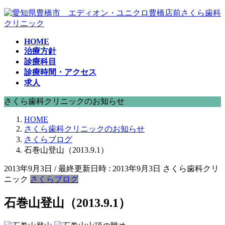
コ
ナ
ン
ビ
テ
ゲ
HOME
ン
ー
治療方針
ツ
シ
診療科目
へ
ョ
診療時間・アクセス
ス
ン
求人
キ
に
ッ
移
さくら歯科クリニックのお知らせ
プ
動
HOME
さくら歯科クリニックのお知らせ
さくらブログ
石巻山登山（2013.9.1）
2013年9月3日
/ 最終更新日時 :
2013年9月3日
さくら歯科クリ
ニック
さくらブログ
石巻山登山（2013.9.1）