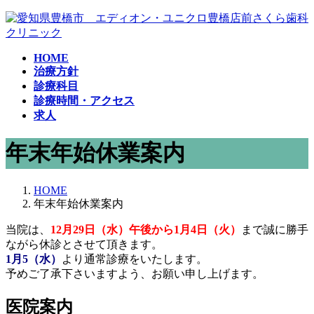
コ
ナ
ン
ビ
テ
ゲ
HOME
ン
ー
治療方針
ツ
シ
診療科目
へ
ョ
診療時間・アクセス
ス
ン
求人
キ
に
ッ
移
年末年始休業案内
プ
動
HOME
年末年始休業案内
当院は、
12月29日（水）午後から1月4日（火）
まで誠に勝手
ながら休診とさせて頂きます。
1月5（水）
より通常診療をいたします。
予めご了承下さいますよう、お願い申し上げます。
医院案内