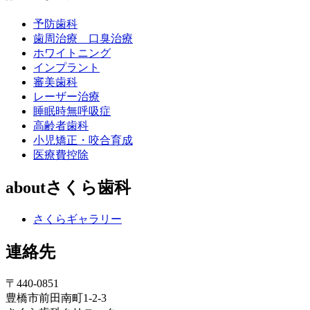
予防歯科
歯周治療 口臭治療
ホワイトニング
インプラント
審美歯科
レーザー治療
睡眠時無呼吸症
高齢者歯科
小児矯正・咬合育成
医療費控除
aboutさくら歯科
さくらギャラリー
連絡先
〒440-0851
豊橋市前田南町1-2-3