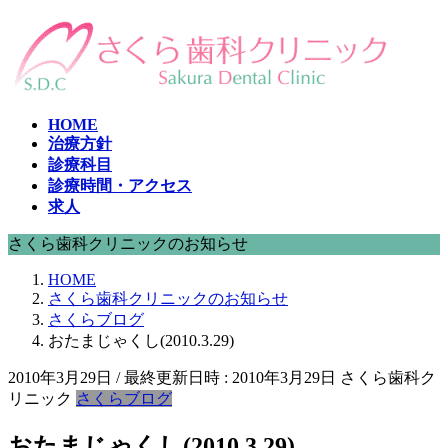
コ
ナ
ン
ビ
テ
ゲ
ン
ー
ツ
シ
HOME
へ
ョ
治療方針
ス
ン
診療科目
キ
に
診療時間・アクセス
ッ
移
求人
プ
動
さくら歯科クリニックのお知らせ
HOME
さくら歯科クリニックのお知らせ
さくらブログ
おたまじゃくし(2010.3.29)
2010年3月29日
/ 最終更新日時 :
2010年3月29日
さくら歯科ク
リニック
さくらブログ
おたまじゃくし(2010.3.29)