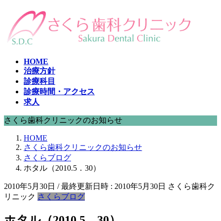
コ
ナ
ン
ビ
テ
ゲ
ン
ー
ツ
シ
HOME
へ
ョ
治療方針
ス
ン
診療科目
キ
に
診療時間・アクセス
ッ
移
求人
プ
動
さくら歯科クリニックのお知らせ
HOME
さくら歯科クリニックのお知らせ
さくらブログ
ホタル（2010.5．30）
2010年5月30日
/ 最終更新日時 :
2010年5月30日
さくら歯科ク
リニック
さくらブログ
ホタル（2010.5．30）