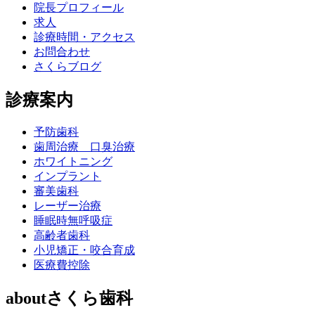
院長プロフィール
求人
診療時間・アクセス
お問合わせ
さくらブログ
診療案内
予防歯科
歯周治療 口臭治療
ホワイトニング
インプラント
審美歯科
レーザー治療
睡眠時無呼吸症
高齢者歯科
小児矯正・咬合育成
医療費控除
aboutさくら歯科