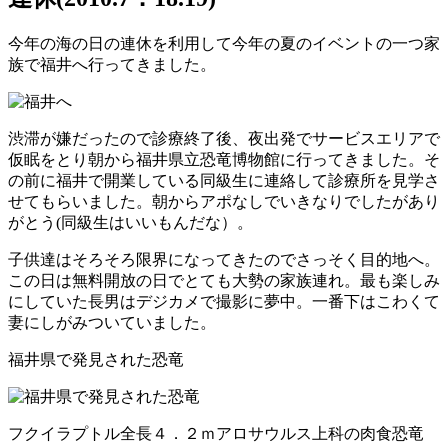
今年の海の日の連休を利用して今年の夏のイベントの一つ家
族で福井へ行ってきました。
渋滞が嫌だったので診療終了後、夜出発でサービスエリアで
仮眠をとり朝から福井県立恐竜博物館に行ってきました。そ
の前に福井で開業している同級生に連絡して診療所を見学さ
せてもらいました。朝からアポなしでいきなりでしたがあり
がとう(同級生はいいもんだな）。
子供達はそろそろ限界になってきたのでさっそく目的地へ。
この日は無料開放の日でとても大勢の家族連れ。最も楽しみ
にしていた長男はデジカメで撮影に夢中。一番下はこわくて
妻にしがみついていました。
福井県で発見された恐竜
フクイラプトル全長４．２ｍアロサウルス上科の肉食恐竜