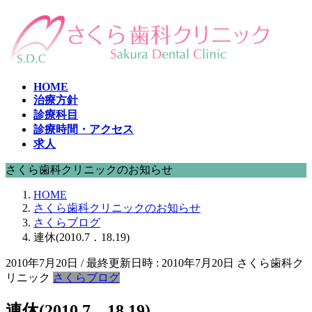
コ
ナ
ン
ビ
テ
ゲ
ン
ー
ツ
シ
HOME
へ
ョ
治療方針
ス
ン
診療科目
キ
に
診療時間・アクセス
ッ
移
求人
プ
動
さくら歯科クリニックのお知らせ
HOME
さくら歯科クリニックのお知らせ
さくらブログ
連休(2010.7．18.19)
2010年7月20日
/ 最終更新日時 :
2010年7月20日
さくら歯科ク
リニック
さくらブログ
連休(2010.7．18.19)