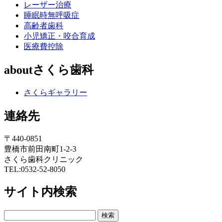
レーザー治療
睡眠時無呼吸症
高齢者歯科
小児矯正・咬合育成
医療費控除
aboutさくら歯科
さくらギャラリー
連絡先
〒440-0851
豊橋市前田南町1-2-3
さくら歯科クリニック
TEL:0532-52-8050
サイト内検索
検